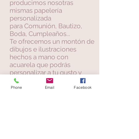
producimos nosotras
mismas papelería
personalizada
para
Comunión
,
Bautizo
,
Boda, Cumpleaños...
Te ofrecemos un montón de
dibujos e ilustraciones
hechos a mano con
acuarela que podrás
personalizar a tu gusto y
obtener así un regalo único
y especial.
Phone
Email
Facebook
Da un toque personal a los
detalles para tus invitados y
la decoración perfecta para
ese evento tan especial.