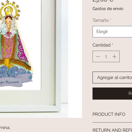
Gastos de envío
Tamaño
*
Elegir
Cantidad
*
Agregar al carrito
R
PRODUCT INFO
I'm a product detail. 
mina.
RETURN AND REF
information about your